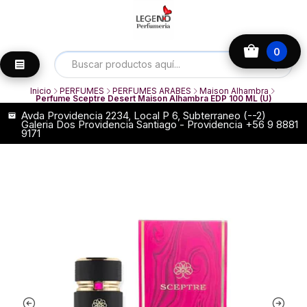
0
Inicio
PERFUMES
PERFUMES ARABES
Maison Alhambra
Perfume Sceptre Desert Maison Alhambra EDP 100 ML (U)
Avda Providencia 2234, Local P 6, Subterraneo (--2)
Galeria Dos Providencia Santiago - Providencia +56 9 8881
9171