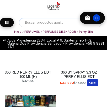
0
Inicio
PERFUMES
PERFUMES DISEÑADOR
Perry Ellis
Avda Providencia 2234, Local P 6, Subterraneo (--2)
Galeria Dos Providencia Santiago - Providencia +56 9 8881
9171
360 RED PERRY ELLIS EDT
360 BY SPRAY 3.3 OZ
100 ML (H)
PERRY ELLIS EDT
$32.990
$32.990
$45.990
-28%