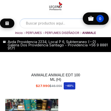
0
Inicio
PERFUMES
PERFUMES DISEÑADOR
ANIMALE
Avda Providencia 2234, Local P 6, Subterraneo (--2)
Galeria Dos Providencia Santiago - Providencia +56 9 8881
9171
ANIMALE ANIMALE EDT 100
ML (H)
$27.990
$46.990
-40%