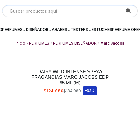
Local P 6, Subterraneo (--2) Galeria Dos Providencia Santiago - 
IO
PERFUMES
DISEÑADOR
ARABES
TESTERS
ESTUCHES
PERFUME OFE
Inicio
PERFUMES
PERFUMES DISEÑADOR
Marc Jacobs
DAISY WILD INTENSE SPRAY
FRAGANCIAS MARC JACOBS EDP
95 ML (M)
$124.980
$184.980
-32%