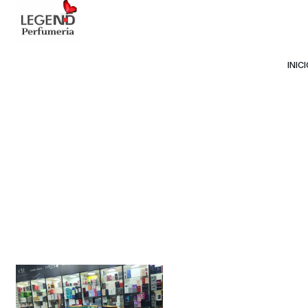
Avda Providencia 2234, 
INIC