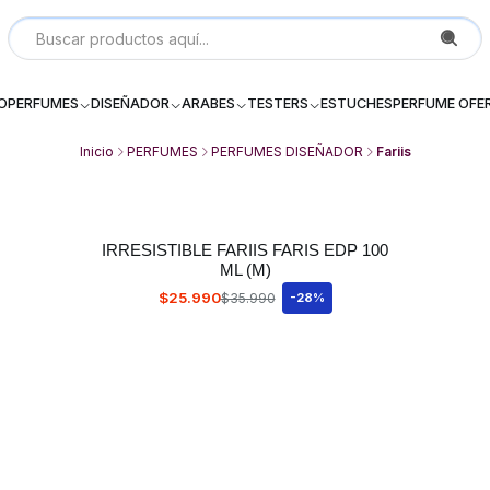
Local P 6, Subterraneo (--2) Galeria Dos Providencia Santiago - 
IO
PERFUMES
DISEÑADOR
ARABES
TESTERS
ESTUCHES
PERFUME OFE
Inicio
PERFUMES
PERFUMES DISEÑADOR
Fariis
IRRESISTIBLE FARIIS FARIS EDP 100
ML (M)
$25.990
$35.990
-28%