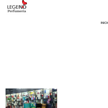
Avda Providencia 2234, 
INIC