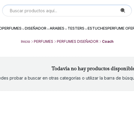
Local P 6, Subterraneo (--2) Galeria Dos Providencia Santiago - 
IO
PERFUMES
DISEÑADOR
ARABES
TESTERS
ESTUCHES
PERFUME OFE
Inicio
PERFUMES
PERFUMES DISEÑADOR
Coach
Todavía no hay productos disponibl
des probar a buscar en otras categorías o utilizar la barra de bús