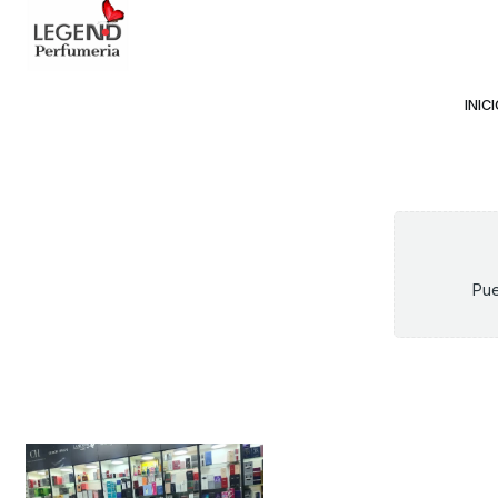
Avda Providencia 2234, 
INIC
Pue