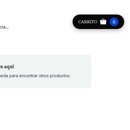
Providencia +56 9 8881 9171
CARRITO
0
RTA
es aquí
queda para encontrar otros productos.