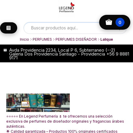
0
Inicio
PERFUMES
PERFUMES DISEÑADOR
Lalique
Avda Providencia 2234, Local P 6, Subterraneo (--2)
Galeria Dos Providencia Santiago - Providencia +56 9 8881
9171
⭐⭐⭐⭐⭐ En Legend Perfumería 🌷 te ofrecemos una selección
exclusiva de perfumes de diseñador originales y fragancias árabes
auténticas.
🌟 Calidad garantizada – Productos 100% originales certificados