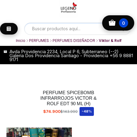
0
Inicio
PERFUMES
PERFUMES DISEÑADOR
Viktor & Rolf
Avda Providencia 2234, Local P 6, Subterraneo (--2)
Galeria Dos Providencia Santiago - Providencia +56 9 8881
9171
PERFUME SPICEBOMB
INFRARROJOS VICTOR &
ROLF EDT 90 ML (H)
$74.900
$143.990
-48%