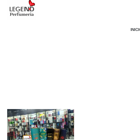
Avda Providencia 2234, 
INIC