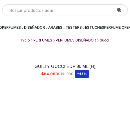
Local P 6, Subterraneo (--2) Galeria Dos Providencia Santiago - 
IO
PERFUMES
DISEÑADOR
ARABES
TESTERS
ESTUCHES
PERFUME OFE
Inicio
PERFUMES
PERFUMES DISEÑADOR
Gucci
GUILTY GUCCI EDP 90 ML (H)
$84.990
$161.990
-48%