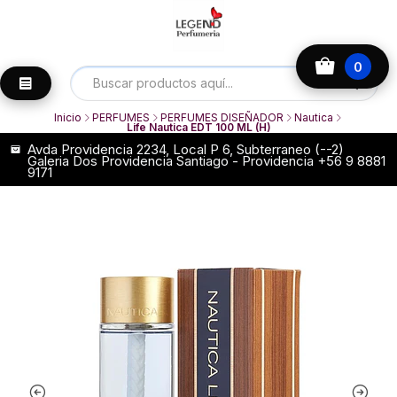
0
Inicio
PERFUMES
PERFUMES DISEÑADOR
Nautica
Life Nautica EDT 100 ML (H)
Avda Providencia 2234, Local P 6, Subterraneo (--2)
Galeria Dos Providencia Santiago - Providencia +56 9 8881
9171