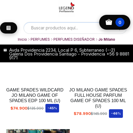
0
Inicio
PERFUMES
PERFUMES DISEÑADOR
Jo Milano
Avda Providencia 2234, Local P 6, Subterraneo (--2)
Galeria Dos Providencia Santiago - Providencia +56 9 8881
9171
GAME SPADES WILDCARD
JO MILANO GAME SPADES
JO MILANO GAME OF
FULL HOUSE PARFUM
SPADES EDP 100 ML (U)
GAME OF SPADES 100 ML
(U)
$74.900
$135.990
-45%
$78.990
$145.990
-46%