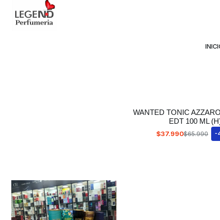
Avda Providencia 2234, 
INIC
WANTED TONIC AZZARO
EDT 100 ML (H
$37.990
$65.990
-