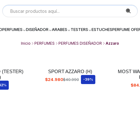
Local P 6, Subterraneo (--2) Galeria Dos Providencia Santiago - 
IO
PERFUMES
DISEÑADOR
ARABES
TESTERS
ESTUCHES
PERFUME OFE
Inicio
PERFUMES
PERFUMES DISEÑADOR
Azzaro
 (TESTER)
SPORT AZZARO (H)
MOST WA
)
$24.980
$40.990
-39%
$84
42%