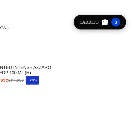
Providencia +56 9 8881 9171
CARRITO
0
RTA
NTED INTENSE AZZARO
EDP 100 ML (H)
.990
$114.990
-26%