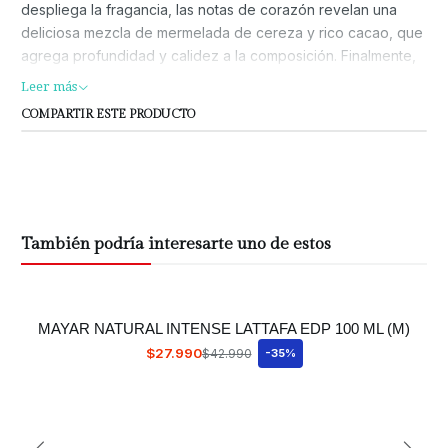
despliega la fragancia, las notas de corazón revelan una
deliciosa mezcla de mermelada de cereza y rico cacao, que
agrega profundidad y calidez a la composición. Finalmente,
las notas de fondo de pachulí, ámbar y vainilla brindan un
Leer más
acabado duradero y sensual que perdura en la piel.
COMPARTIR ESTE PRODUCTO
También podría interesarte uno de estos
MAYAR NATURAL INTENSE LATTAFA EDP 100 ML (M)
$27.990
$42.990
-35%