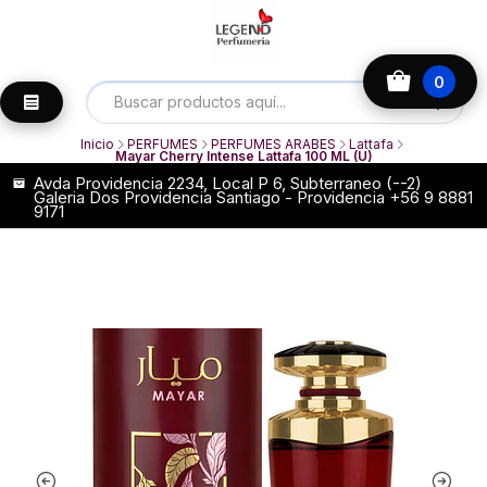
0
Inicio
PERFUMES
PERFUMES ARABES
Lattafa
Mayar Cherry Intense Lattafa 100 ML (U)
Avda Providencia 2234, Local P 6, Subterraneo (--2)
Galeria Dos Providencia Santiago - Providencia +56 9 8881
9171