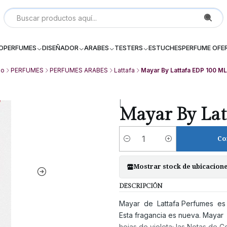
Local P 6, Subterraneo (--2) Galeria Dos Providencia Santiago - 
IO
PERFUMES
DISEÑADOR
ARABES
TESTERS
ESTUCHES
PERFUME OFE
io
PERFUMES
PERFUMES ARABES
Lattafa
Mayar By Lattafa EDP 100 ML
|
Mayar By Lat
Co
Cantidad
Mostrar stock de ubicacion
DESCRIPCIÓN
Mayar de Lattafa Perfumes es una
Esta fragancia es nueva. Mayar 
hojas de violeta; las Notas de 