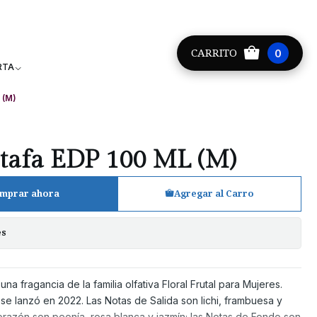
Providencia +56 9 8881 9171
CARRITO
0
RTA
 (M)
tafa EDP 100 ML (M)
mprar ahora
Agregar al Carro
es
 fragancia de la familia olfativa Floral Frutal para Mujeres.
se lanzó en 2022. Las Notas de Salida son lichi, frambuesa y
Corazón son peonía, rosa blanca y jazmín; las Notas de Fondo son