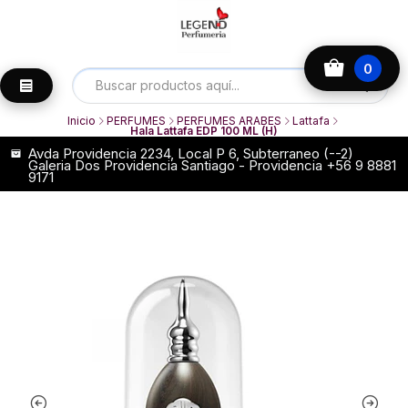
0
Inicio
PERFUMES
PERFUMES ARABES
Lattafa
Hala Lattafa EDP 100 ML (H)
Avda Providencia 2234, Local P 6, Subterraneo (--2)
Galeria Dos Providencia Santiago - Providencia +56 9 8881
9171