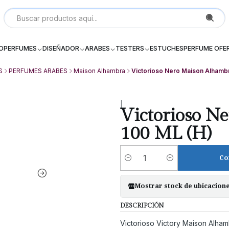
Local P 6, Subterraneo (--2) Galeria Dos Providencia Santiago - 
IO
PERFUMES
DISEÑADOR
ARABES
TESTERS
ESTUCHES
PERFUME OFE
S
PERFUMES ARABES
Maison Alhambra
Victorioso Nero Maison Alhamb
|
Victorioso N
100 ML (H)
Co
Cantidad
Mostrar stock de ubicacion
DESCRIPCIÓN
Victorioso Victory Maison Alha