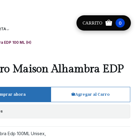
Providencia +56 9 8881 9171
CARRITO
0
RTA
ra EDP 100 ML (H)
ero Maison Alhambra EDP
mprar ahora
Agregar al Carro
es
mbra Edp 100ML Unisex,