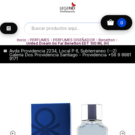
0
Inicio
PERFUMES
PERFUMES DISEÑADOR
Benetton
United Dream Go Far Benetton EDT 100 ML (H)
Avda Providencia 2234, Local P 6, Subterraneo (--2)
Galeria Dos Providencia Santiago - Providencia +56 9 8881
9171