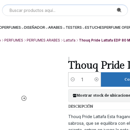
Local P 6, Subterraneo (--2) Galeria Dos Providencia Santiago - 
IO
PERFUMES
DISEÑADOR
ARABES
TESTERS
ESTUCHES
PERFUME OFE
o
PERFUMES
PERFUMES ARABES
Lattafa
Thouq Pride Lattafa EDP 80 M
|
Thouq Pride 
Co
Cantidad
Mostrar stock de ubicacion
DESCRIPCIÓN
Thouq Pride Lattafa Esta fraga
sabrosa, que se equilibra con el
asienta, entran en juego la not