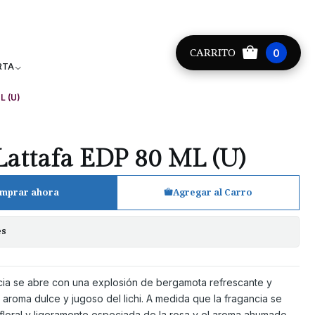
Providencia +56 9 8881 9171
CARRITO
0
RTA
L (U)
Lattafa EDP 80 ML (U)
mprar ahora
Agregar al Carro
es
ncia se abre con una explosión de bergamota refrescante y
 aroma dulce y jugoso del lichi. A medida que la fragancia se
a floral y ligeramente especiada de la rosa y el aroma ahumado