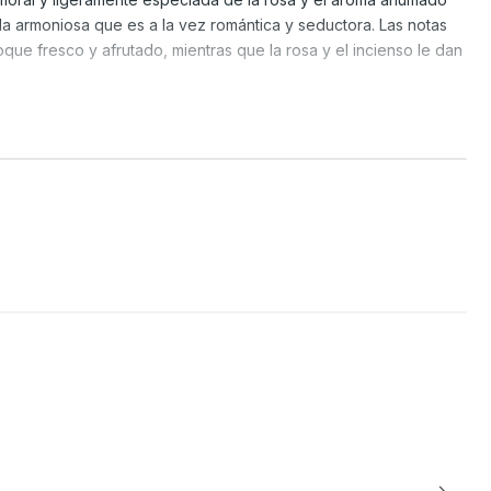
a armoniosa que es a la vez romántica y seductora. Las notas
oque fresco y afrutado, mientras que la rosa y el incienso le dan
indan una base cálida y acogedora que perdura en la piel, lo
ia perfecta para la noche o para ocasiones especiales. Salida:
cienso Notas de fondo: ámbar, vetiver.