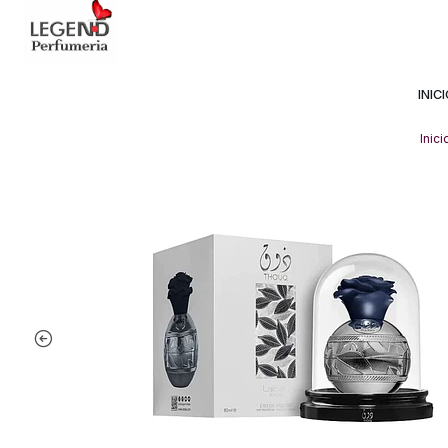
Avda Providencia 2234, 
INIC
Inici