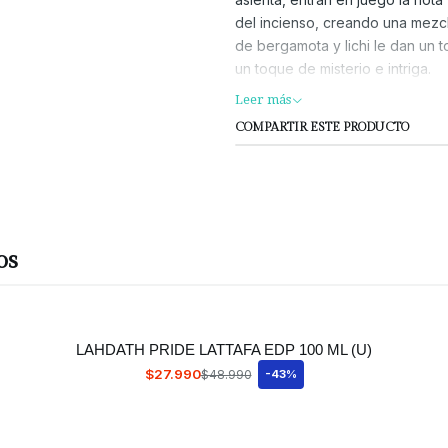
del incienso, creando una mezcl
de bergamota y lichi le dan un t
un toque de misterio e intriga.
Las notas de ámbar y vetiver br
Leer más
que la convierte en una fraganc
COMPARTIR ESTE PRODUCTO
bergamota, lichi Medio: rosa, in
os
LAHDATH PRIDE LATTAFA EDP 100 ML (U)
$27.990
$48.990
-43%