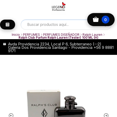
0
Inicio
PERFUMES
PERFUMES DISEÑADOR
Ralph Lauren
Ralph Club Parfum Ralph Lauren (Tester) 100 ML (H)
Avda Providencia 2234, Local P 6, Subterraneo (--2)
Galeria Dos Providencia Santiago - Providencia +56 9 8881
9171