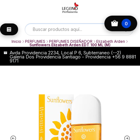
0
Inicio
PERFUMES
PERFUMES DISEÑADOR
Elizabeth Arden
Sunflowers Elizabeth Arden EDT 100 ML (M)
Avda Providencia 2234, Local P 6, Subterraneo (--2)
Galeria Dos Providencia Santiago - Providencia +56 9 8881
9171