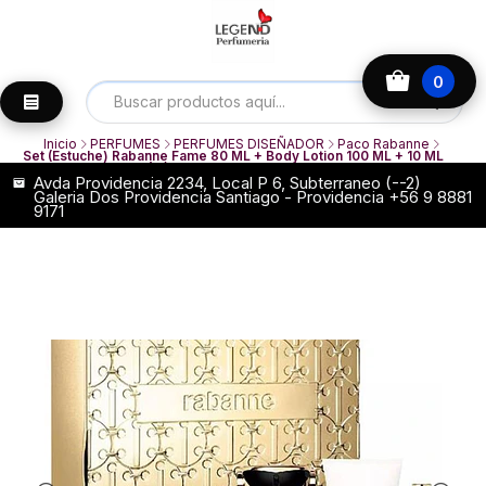
0
Inicio
PERFUMES
PERFUMES DISEÑADOR
Paco Rabanne
Set (Estuche) Rabanne Fame 80 ML + Body Lotion 100 ML + 10 ML
Paco Rabanne EDP (M)
Avda Providencia 2234, Local P 6, Subterraneo (--2)
Galeria Dos Providencia Santiago - Providencia +56 9 8881
9171