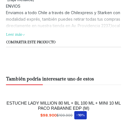
ENVIOS
Enviamos a todo Chile a través de Chilexpress y Starken con
modalidad exprés, también puedes retirar todas tus compras
directamente en nuestra tienda en Av. Providencia 2237,local
P-6, METRO: LOS LEONES (L1)
Leer más
El costo y tiempo de envío será calculado previo al pago
COMPARTIR ESTE PRODUCTO
según destino.
Envíos a regiones extremas se hacen con Starken.
Entregamos a la sucursal de agencia donde los clientes
deben pagar por retirar sus productos.
GARANTIA Y PAGOS
Todos nuestros productos son 100% originales, puedes
También podría interesarte uno de estos
comprar con completa tranquilidad.
Puedes pagar tus compras con MercadoPago o
transferencia/depósito bancario. Tu pago está seguro y
ESTUCHE LADY MILLION 80 ML + BL 100 ML + MINI 10 ML
protegido. Contamos con certificado SSL para proteger los
PACO RABANNE EDP (M)
datos de todos nuestros clientes.
$98.900
$109.900
-10%