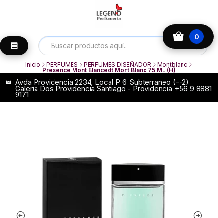
0
Inicio
PERFUMES
PERFUMES DISEÑADOR
Montblanc
Presence Mont Blancedt Mont Blanc 75 ML (H)
Avda Providencia 2234, Local P 6, Subterraneo (--2)
Galeria Dos Providencia Santiago - Providencia +56 9 8881
9171