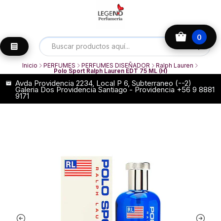
0
Inicio
PERFUMES
PERFUMES DISEÑADOR
Ralph Lauren
Polo Sport Ralph Lauren EDT 75 ML (H)
Avda Providencia 2234, Local P 6, Subterraneo (--2)
Galeria Dos Providencia Santiago - Providencia +56 9 8881
9171