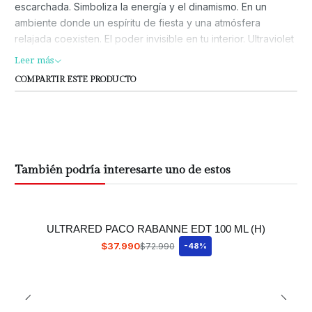
escarchada. Simboliza la energía y el dinamismo. En un
ambiente donde un espíritu de fiesta y una atmósfera
relajada coexisten. El poder invisible en tu interior. Ultraviolet
for Him, adquiere el poder ultra-sensorial con notas de
Leer más
Salida; ámbar y menta; las Notas de Corazón son vetiver,
COMPARTIR ESTE PRODUCTO
pimienta y notas especiadas; las Notas de Fondo son musgo
de roble y vainilla.
También podría interesarte uno de estos
ULTRARED PACO RABANNE EDT 100 ML (H)
$37.990
$72.990
-48%