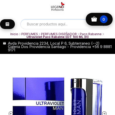
0
Inicio
PERFUMES
PERFUMES DISEÑADOR
Paco Rabanne
Ultraviolet Paco Rabanne EDT 100 ML (H)
Avda Providencia 2234, Local P 6, Subterraneo (--2)
Galeria Dos Providencia Santiago - Providencia +56 9 8881
9171