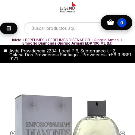
0
Inicio
PERFUMES
PERFUMES DISEÑADOR
Giorgio Armani
Emporio Diamonds Giorgio Armani EDP 100 ML (M)
Avda Providencia 2234, Local P 6, Subterraneo (--2)
Galeria Dos Providencia Santiago - Providencia +56 9 8881
9171