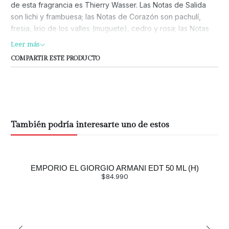
de esta fragrancia es Thierry Wasser. Las Notas de Salida
son lichi y frambuesa; las Notas de Corazón son pachulí,
fresia, lirio de los valles (muguete), cedro y rosa; las Notas
de Fondo son ámbar, vainilla y vetiver.
Leer más
COMPARTIR ESTE PRODUCTO
También podría interesarte uno de estos
EMPORIO EL GIORGIO ARMANI EDT 50 ML (H)
$84.990