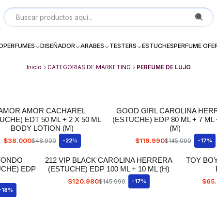
Local P 6, Subterraneo (--2) Galeria Dos Providencia Santiago - 
IO
PERFUMES
DISEÑADOR
ARABES
TESTERS
ESTUCHES
PERFUME OFE
Inicio
CATEGORIAS DE MARKETING
PERFUME DE LUJO
AMOR AMOR CACHAREL
GOOD GIRL CAROLINA HER
UCHE) EDT 50 ML + 2 X 50 ML
(ESTUCHE) EDP 80 ML + 7 ML 
BODY LOTION (M)
(M)
$38.000
$119.990
$48.900
-22%
$145.000
-17%
OFONDO
212 VIP BLACK CAROLINA HERRERA
TOY BO
UCHE) EDP
(ESTUCHE) EDP 100 ML + 10 ML (H)
$120.980
$65
$145.990
-17%
-18%