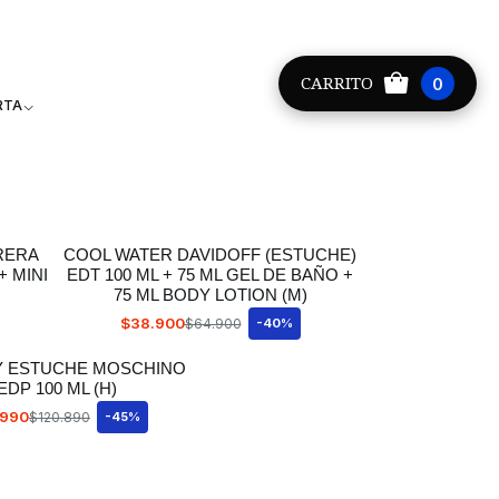
Providencia +56 9 8881 9171
CARRITO
0
RTA
RERA
COOL WATER DAVIDOFF (ESTUCHE)
+ MINI
EDT 100 ML + 75 ML GEL DE BAÑO +
75 ML BODY LOTION (M)
$38.900
$64.900
-40%
Y ESTUCHE MOSCHINO
EDP 100 ML (H)
.990
$120.890
-45%