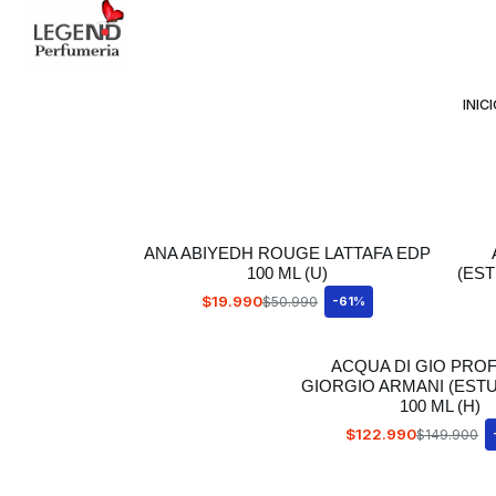
Avda Providencia 2234, 
INIC
ANA ABIYEDH ROUGE LATTAFA EDP
100 ML (U)
(EST
$19.990
$50.990
-61%
ACQUA DI GIO PR
GIORGIO ARMANI (EST
100 ML (H)
$122.990
$149.900