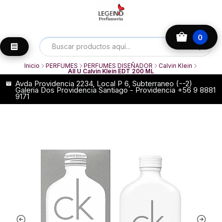
0
Inicio
PERFUMES
PERFUMES DISEÑADOR
Calvin Klein
All U Calvin Klein EDT 200 ML
Avda Providencia 2234, Local P 6, Subterraneo (--2)
Galeria Dos Providencia Santiago - Providencia +56 9 8881
9171