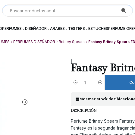
Local P 6, Subterraneo (--2) Galeria Dos Providencia Santiago - 
IO
PERFUMES
DISEÑADOR
ARABES
TESTERS
ESTUCHES
PERFUME OFE
UMES
PERFUMES DISEÑADOR
Britney Spears
Fantasy Britney Spears E
|
Fantasy Brit
Co
Cantidad
Mostrar stock de ubicacion
DESCRIPCIÓN
Perfume Britney Spears Fantasy
Fantasy es la segunda fragancia
con Elizabeth Arden, en el año 