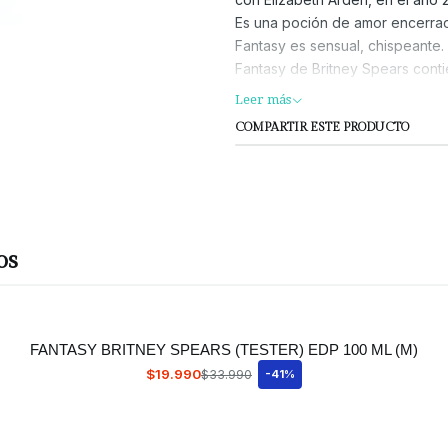
Es una poción de amor encerrado
Fantasy es sensual, chispeante.
Fantasy de Britney Spears conti
Fantasy quiere evocar a través
Leer más
fantasía de la niñez. Fantasy e
COMPARTIR ESTE PRODUCTO
flores delicadas y maderas sens
Es ideal para usar durante el dí
exótico aroma te acompañará to
Notas de salida: kiwi, lichi rojo y
Notas de corazón: chocolate blan
Notas de fondo: almizcle, raíz d
os
FANTASY BRITNEY SPEARS (TESTER) EDP 100 ML (M)
$19.990
$33.990
-41%