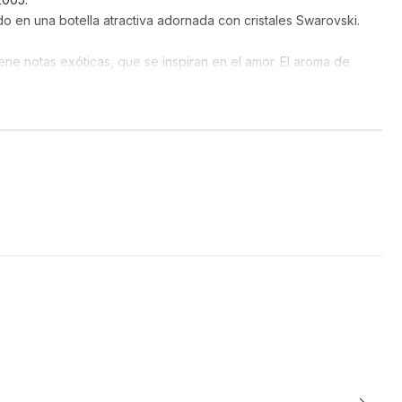
 en una botella atractiva adornada con cristales Swarovski.
ene notas exóticas, que se inspiran en el amor. El aroma de
 de sus notas dulces aquellos recuerdos de los mundos de
s para una mujer moderna con una mezcla de frutas maduras,
uales.
a y la noche, para eventos en exteriores o interiores, este
do el día.
 membrillo.
co, jazmín, orquídea y pastelillo.
e lirio y notas amaderadas.