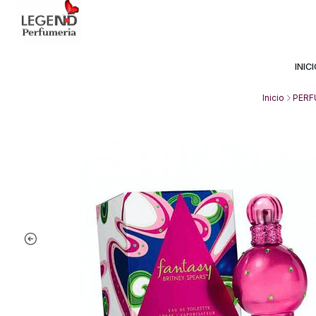
Avda Providencia 2234, 
INIC
Inicio
PERF