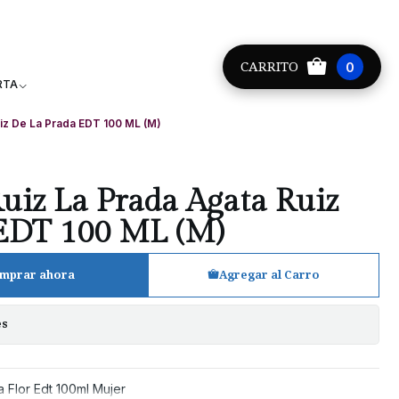
Providencia +56 9 8881 9171
CARRITO
0
RTA
uiz De La Prada EDT 100 ML (M)
Ruiz La Prada Agata Ruiz
 EDT 100 ML (M)
mprar ahora
Agregar al Carro
es
 Flor Edt 100ml Mujer