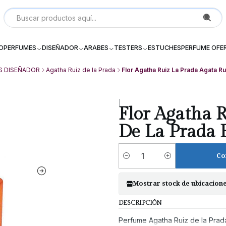
Local P 6, Subterraneo (--2) Galeria Dos Providencia Santiago - 
IO
PERFUMES
DISEÑADOR
ARABES
TESTERS
ESTUCHES
PERFUME OFE
S DISEÑADOR
Agatha Ruiz de la Prada
Flor Agatha Ruiz La Prada Agata R
|
Flor Agatha 
De La Prada
Co
Cantidad
Mostrar stock de ubicacion
DESCRIPCIÓN
Perfume Agatha Ruiz de la Prada