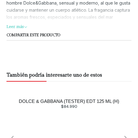
hombre Dolce&Gabbana, sensual y moderno, al que le gusta
cuidarse y mantener un cuerpo atlético. La fragancia captura
los aromas frescos, especiados y sensuales del mar
Mediterráneo, considerado por los creadores como el
Leer más
escenario de seducción ideal.
COMPARTIR ESTE PRODUCTO
También podría interesarte uno de estos
DOLCE & GABBANA (TESTER) EDT 125 ML (H)
$84.990