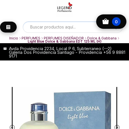
0
Inicio
PERFUMES
PERFUMES DISEÑADOR
Dolce & Gabbana
Light Blue Dolce & Gabbana EDT 125 ML (H)
Avda Providencia 2234, Local P 6, Subterraneo (--2)
Galeria Dos Providencia Santiago - Providencia +56 9 8881
9171