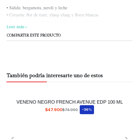
• Salida: bergamota, neroli y leche
• Corazón: flor de tiaré, ylang-ylang y flores blancas
• Fondo: coco, vainilla, madera de gaiac y ládano
Leer más
COMPARTIR ESTE PRODUCTO
También podría interesarte uno de estos
VENENO NEGRO FRENCH AVENUE EDP 100 ML
$47.900
$74.990
-36%