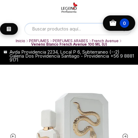
0
Inicio
PERFUMES
PERFUMES ARABES
French Avenue
Veneno Blanco French Avenue 100 ML (U)
Avda Providencia 2234, Local P 6, Subterraneo (--2)
Galeria Dos Providencia Santiago - Providencia +56 9 8881
9171