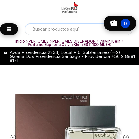
0
Inicio
PERFUMES
PERFUMES DISEÑADOR
Calvin Klein
Perfume Euphoria Calvin Klein EDT 100 ML (H)
Avda Providencia 2234, Local P 6, Subterraneo (--2)
Galeria Dos Providencia Santiago - Providencia +56 9 8881
9171