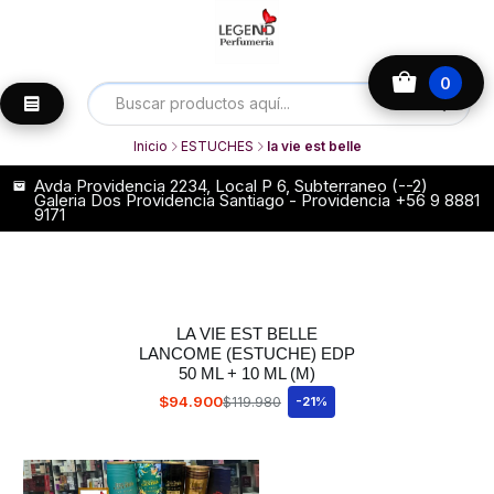
0
Inicio
ESTUCHES
la vie est belle
Avda Providencia 2234, Local P 6, Subterraneo (--2)
Galeria Dos Providencia Santiago - Providencia +56 9 8881
9171
LA VIE EST BELLE
LANCOME (ESTUCHE) EDP
50 ML + 10 ML (M)
$94.900
$119.980
-21%