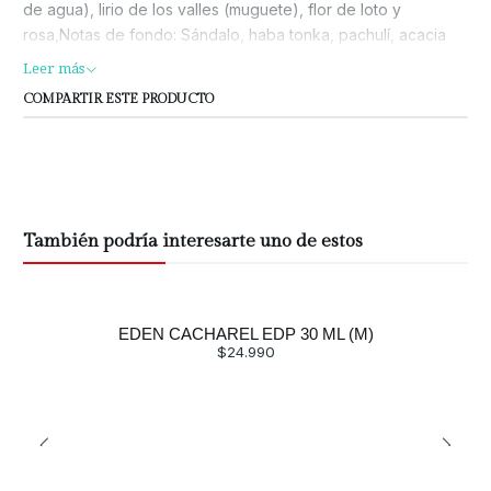
de agua), lirio de los valles (muguete), flor de loto y
rosa,Notas de fondo: Sándalo, haba tonka, pachulí, acacia
negra (robinia) y cedro.
Leer más
COMPARTIR ESTE PRODUCTO
También podría interesarte uno de estos
EDEN CACHAREL EDP 30 ML (M)
$24.990