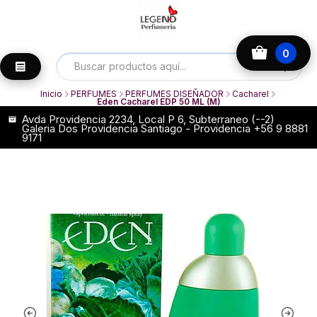
0
Inicio
PERFUMES
PERFUMES DISEÑADOR
Cacharel
Eden Cacharel EDP 50 ML (M)
Avda Providencia 2234, Local P 6, Subterraneo (--2)
Galeria Dos Providencia Santiago - Providencia +56 9 8881
9171