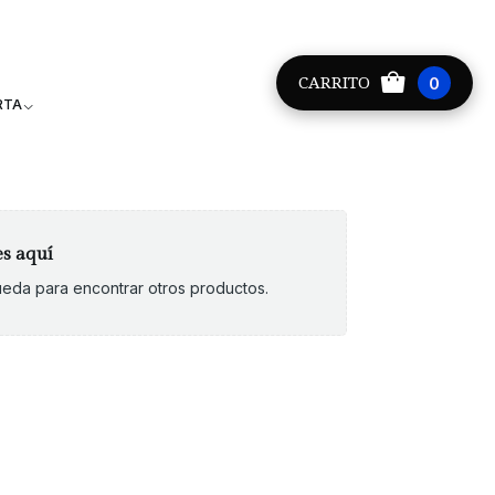
Providencia +56 9 8881 9171
CARRITO
0
RTA
es aquí
queda para encontrar otros productos.