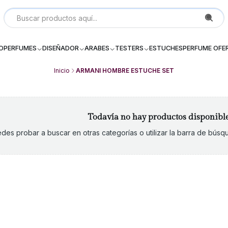
Local P 6, Subterraneo (--2) Galeria Dos Providencia Santiago - 
IO
PERFUMES
DISEÑADOR
ARABES
TESTERS
ESTUCHES
PERFUME OFE
Inicio
ARMANI HOMBRE ESTUCHE SET
Todavía no hay productos disponibl
des probar a buscar en otras categorías o utilizar la barra de bús