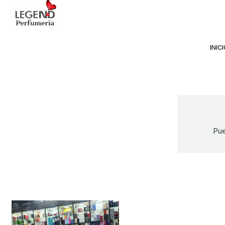
Avda Providencia 2234, 
INIC
Pue