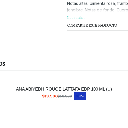
Notas altas: pimienta rosa, fra
jengibre. Notas de fondo: Cuero
Leer más
COMPARTIR ESTE PRODUCTO
os
ANA ABIYEDH ROUGE LATTAFA EDP 100 ML (U)
$19.990
$50.990
-61%