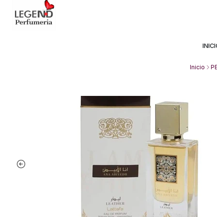
Avda Providencia 2234, 
INIC
Inicio
P