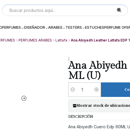
Local P 6, Subterraneo (--2) Galeria Dos Providencia Santiago - 
IO
PERFUMES
DISEÑADOR
ARABES
TESTERS
ESTUCHES
PERFUME OFE
ERFUMES
PERFUMES ARABES
Lattafa
Ana Abiyedh Leather Lattafa EDP 
|
Ana Abiyedh 
ML (U)
Co
Cantidad
Mostrar stock de ubicacion
DESCRIPCIÓN
Ana Abiyedh Cuero Edp 60ML U