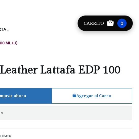
Providencia +56 9 8881 9171
CARRITO
0
RTA
100 ML (U)
Leather Lattafa EDP 100
mprar ahora
Agregar al Carro
es
nisex